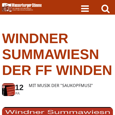
Skip
to
content
WINDNER
SUMMAWIESN
DER FF WINDEN
MIT MUSIK DER "SAUKOPFMUSI"
12
JUL