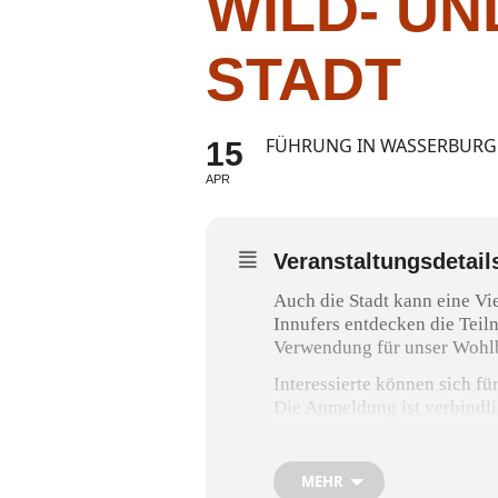
WILD- UN
STADT
FÜHRUNG IN WASSERBURG
15
APR
Veranstaltungsdetail
Auch die Stadt kann eine Vi
Innufers entdecken die Teil
Verwendung für unser Wohlb
Interessierte können sich f
Die Anmeldung ist verbindlic
Führung. Es besteht kein An
Anmeldung:
MEHR