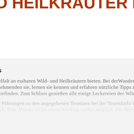
D HEILKRÄUTER 
s
elfalt an essbaren Wild- und Heilkräutern bieten. Bei derWand
nehmenden sie, lernen sie kennen und erfahren nützliche Tipp
efinden. Zum Schluss genießen alle einige Leckereien der Wil
ür Führungen zu den angegebenen Terminen bei der Touristinfo 
h. Eine Absage ist bis einen Werktag vorher möglich. Die Bezah
spruch auf das Stattfinden der offenen Führungen, insbesondere