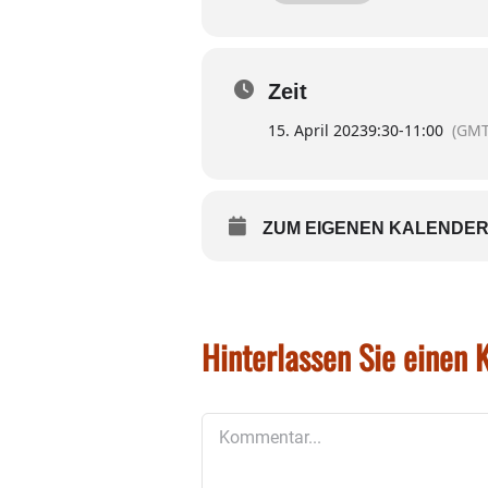
touristik@wasserburg.de o
Preis: zehn Euro
Treffpunkt vor dem Gewand
Zeit
15. April 2023
9:30
-
11:00
(GMT
ZUM EIGENEN KALENDER
Hinterlassen Sie einen
Kommentar