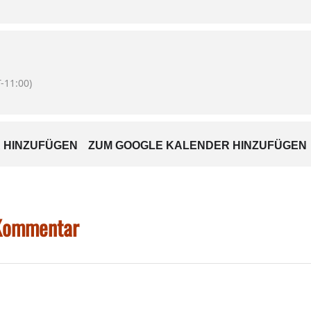
der
Telefon: 08071 / 10522
haus Gruber
-11:00)
 HINZUFÜGEN
ZUM GOOGLE KALENDER HINZUFÜGEN
 Kommentar