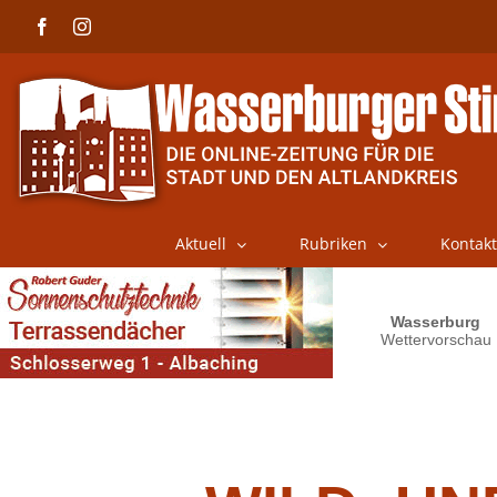
Skip
Facebook
Instagram
to
content
Aktuell
Rubriken
Kontakt