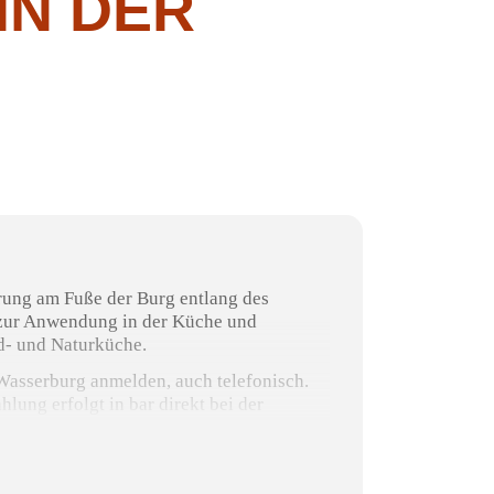
IN DER
erung am Fuße der Burg entlang des
s zur Anwendung in der Küche und
d- und Naturküche.
Wasserburg anmelden, auch telefonisch.
lung erfolgt in bar direkt bei der
 bei einer zu geringen Teilnehmerzahl.