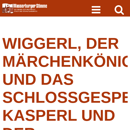
Skip
to
content
WIGGERL, DER
MÄRCHENKÖNI
UND DAS
SCHLOSSGESPEN
ASPERL UND D