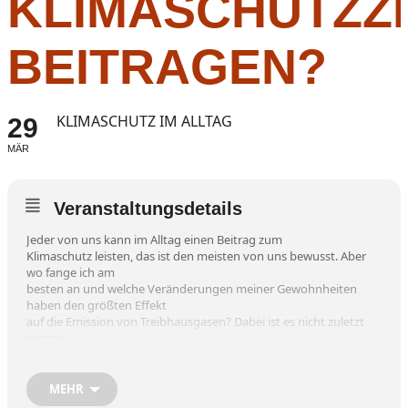
KLIMASCHUTZZ
BEITRAGEN?
KLIMASCHUTZ IM ALLTAG
29
MÄR
Veranstaltungsdetails
Jeder von uns kann im Alltag einen Beitrag zum
Klimaschutz leisten, das ist den meisten von uns bewusst. Aber
wo fange ich am
besten an und welche Veränderungen meiner Gewohnheiten
haben den größten Effekt
auf die Emission von Treibhausgasen? Dabei ist es nicht zuletzt
wichtig
einzuschätzen, was für jeden persönlich auch nachhaltig
umsetzbar ist. Dr.
Isabel Bücker vom Institut für nachhaltige Energieversorgung aus
MEHR
Rosenheim