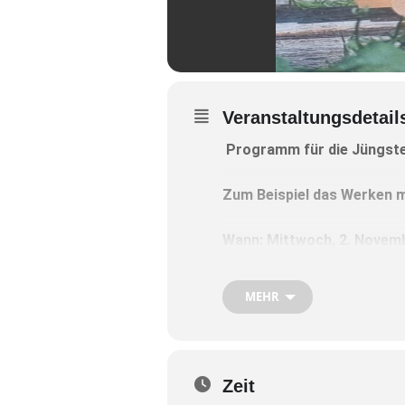
Veranstaltungsdetail
Programm für die Jüngste
Zum Beispiel das Werken mi
Wann: Mittwoch, 2. Novembe
Wo: Willi-Ernst-Ring 27, W
MEHR
Kosten: Fünf Euro.
Bitte anmelden unter der 
Zeit