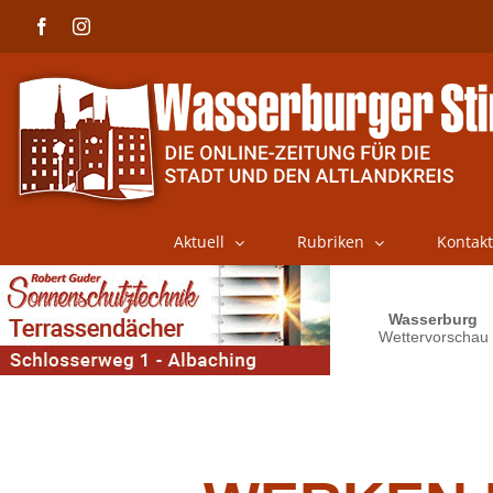
Skip
Facebook
Instagram
to
content
Aktuell
Rubriken
Kontakt