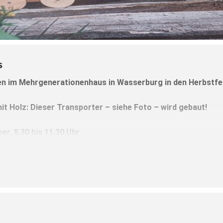
s
n im Mehrgenerationenhaus in Wasserburg in den Herbstfer
t Holz: Dieser Transporter – siehe Foto – wird gebaut!
r, 8.30 bis 11.30 Uhr
asserburg
08071/9035530.