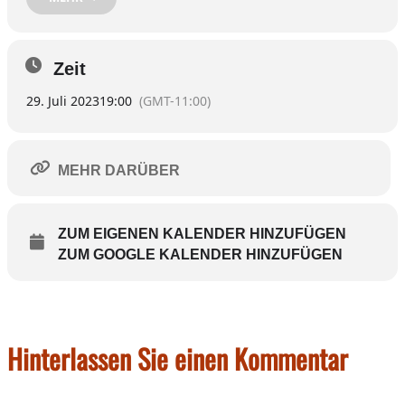
Arkadengängen der Altstadt.
Los gehts um 19 Uhr
Veranstalter:
Wirtschafts-Förderungs-Verband
Zeit
29. Juli 2023
19:00
(GMT-11:00)
MEHR DARÜBER
ZUM EIGENEN KALENDER HINZUFÜGEN
ZUM GOOGLE KALENDER HINZUFÜGEN
Hinterlassen Sie einen Kommentar