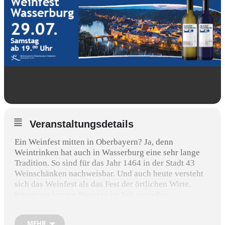
Veranstaltungsdetails
Ein Weinfest mitten in Oberbayern? Ja, denn
Weintrinken hat auch in Wasserburg eine sehr lange
Tradition. So sind für das Jahr 1464 in der Stadt 43
Weinschänken nachweisbar. Und auch heute versteht
sich das Weinfest als das Fest der örtlichen Wirte.
Immer am letzten Samstag im Juli genießen
Einheimische wie Gäste ihren Wein unter freiem
Sommerhimmel und unter den romantischen
MEHR