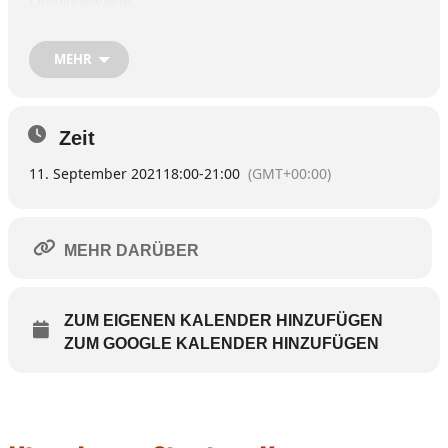
Lieblingsweine.
Die Bestellungen sind bis zum 04.09 in der Bäckerei
Radlmair (Bestellzettel liegen auf) oder direkt bei
MEHR
Marcella Lechner abzugeben. Details dazu sind
hier
ersichtlich
.
Zeit
11. September 2021
18:00
-
21:00
(GMT+00:00)
MEHR DARÜBER
ZUM EIGENEN KALENDER HINZUFÜGEN
ZUM GOOGLE KALENDER HINZUFÜGEN