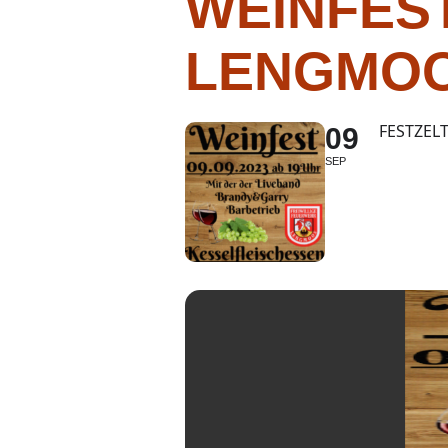
WEINFES
LENGMO
FESTZEL
09
SEP