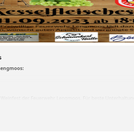
s
 Lengmoos:
hr Weinfest der Feuerwehr Lengmoos,
Für beste Unterhaltung
Kesselfleischessen.