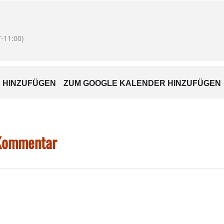
ädt zu beiden Veranstaltungen herzlich ein und wünscht g
-11:00)
 HINZUFÜGEN
ZUM GOOGLE KALENDER HINZUFÜGEN
 Kommentar