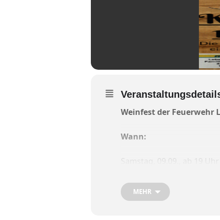
Veranstaltungsdetail
Weinfest der Feuerwehr
Wann:
Samstag, 09.09., ab 19 U
„Brandy&Garry“
MEHR
Montag, 11.09., ab 18 Uhr, 