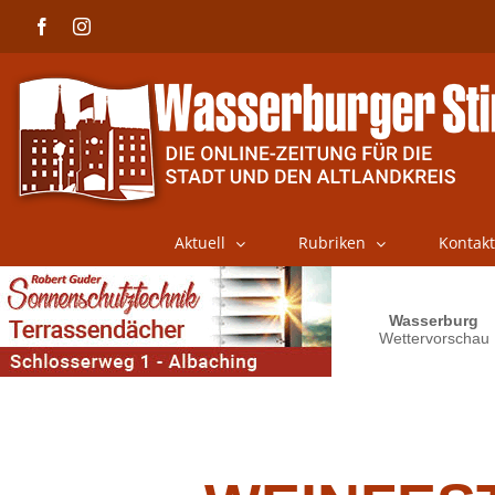
Skip
Facebook
Instagram
to
content
Aktuell
Rubriken
Kontakt