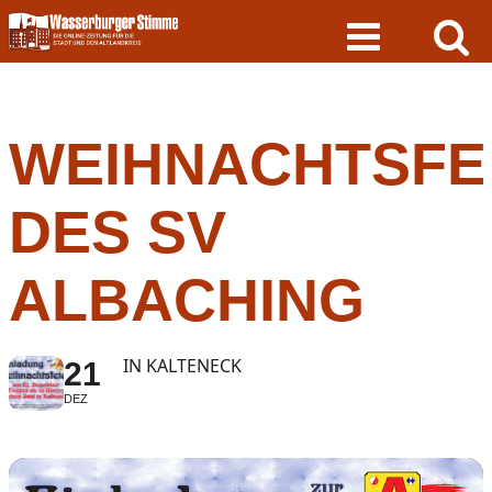
Skip
to
content
WEIHNACHTSFE
DES SV
ALBACHING
IN KALTENECK
21
DEZ