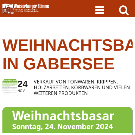
Skip
to
content
WEIHNACHTSB
IN GABERSEE
VERKAUF VON TONWAREN, KRIPPEN,
24
HOLZARBEITEN, KORBWAREN UND VIELEN
NOV
WEITEREN PRODUKTEN