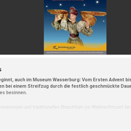
s
eginnt, auch im Museum Wasserburg: Vom Ersten Advent bis 
n bei einem Streifzug durch die festlich geschmückte Da
es besinnen.
zenierungen und traditionelles Brauchtum zur Weihnachtszeit las
ken: über Adventskranz und Paradeisl, Nikolaus und Krampus, 
iedermeier.