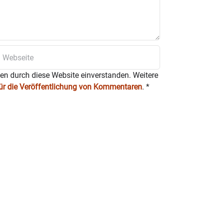
en von Freitag bis Sonntag von
ien (Holz, Wachs, Metall, Textil,
rarbeitet. Das weitere Foto zeigt
ten durch diese Website einverstanden. Weitere
für die Veröffentlichung von Kommentaren
.
*