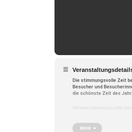
Veranstaltungsdetail
Die stimmungsvolle Zeit b
Besucher und Besucherinne
die schönste Zeit des Jahr
Vielerlei stimmungsvolle Ins
Wasserburger Museum entdec
bis hin zum Christbaum des B
MEHR