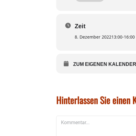
Ein besonderes Highlight is
um das Jahr 1870 datiert we
von den Vorfahren der let
restauriert
und neu aufgeste
Zeit
8. Dezember 2022
13:00
-
16:00
Spezielle Führun
ZUM EIGENEN KALENDER
Hinterlassen Sie einen
Kommentar