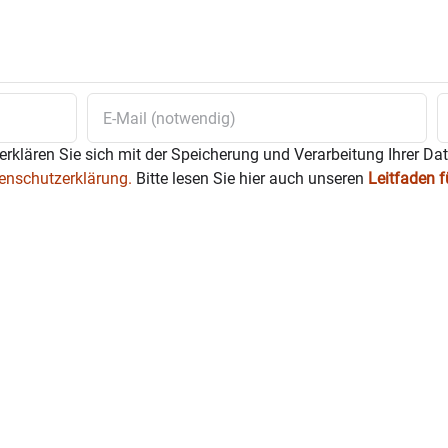
Weihnachten
Barbarazweige
blühen.
 ist das Museum zusätzlich zu den üblichen Öffnungszeit
t ein Detail aus der Beyer-Krippe, die aus verschiedenen Material
u sehen. Sie stammt im Kern um 1870 und wurde im Nachgang übe
erklären Sie sich mit der Speicherung und Verarbeitung Ihrer Da
dem 19. Jahrhundert.
enschutzerklärung.
Bitte lesen Sie hier auch unseren
Leitfaden 
serburg.de
urg.de