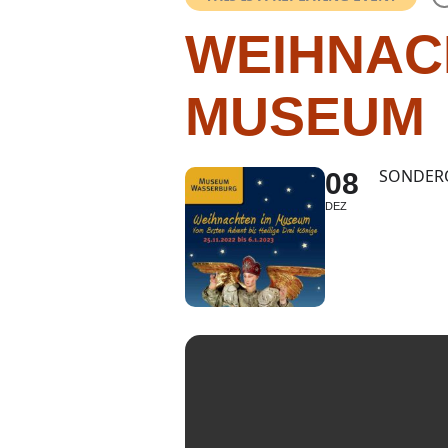
WEIHNAC
MUSEUM
SONDERÖ
08
DEZ