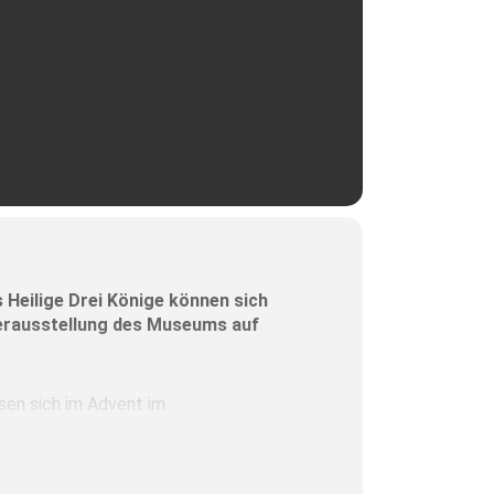
Heilige Drei Könige können sich
uerausstellung des Museums auf
sen sich im Advent im
Barbarazweige und Fatschenkindl