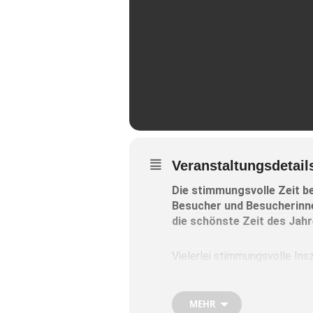
Veranstaltungsdetail
Die stimmungsvolle Zeit b
Besucher und Besucherinne
die schönste Zeit des Jahr
Vielerlei stimmungsvolle Ins
Wasserburger Museum entdec
bis hin zum Christbaum des B
MEHR