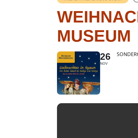
WEIHNAC
MUSEUM
SONDERÖ
26
NOV