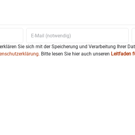
Weihnachten
Barbarazweige
blühen.
 ist das Museum zusätzlich zu den üblichen Öffnungszeit
t ein Detail aus der Beyer-Krippe, die aus verschiedenen Material
u sehen. Sie stammt im Kern um 1870 und wurde im Nachgang übe
erklären Sie sich mit der Speicherung und Verarbeitung Ihrer Da
dem 19. Jahrhundert.
enschutzerklärung.
Bitte lesen Sie hier auch unseren
Leitfaden 
serburg.de
urg.de