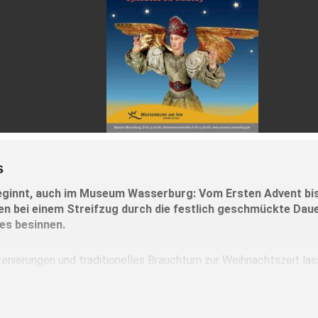
s
eginnt, auch im Museum Wasserburg: Vom Ersten Advent bis 
n bei einem Streifzug durch die festlich geschmückte Da
es besinnen.
zenierungen und traditionelles Brauchtum zur Weihnachtszeit las
ken: über Adventskranz und Paradeisl, Nikolaus und Krampus, 
iedermeier.