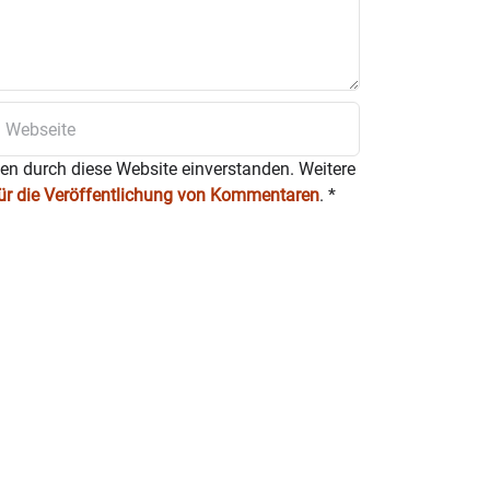
en von Freitag bis Sonntag von
ien (Holz, Wachs, Metall, Textil,
rarbeitet. Das weitere Foto zeigt
ten durch diese Website einverstanden. Weitere
für die Veröffentlichung von Kommentaren
.
*