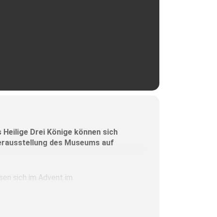
Heilige Drei Könige können sich
uerausstellung des Museums auf
sen sich im Advent im
Barbarazweige und Fatschenkindl