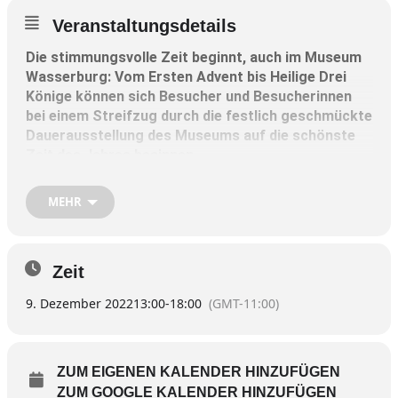
Veranstaltungsdetails
Die stimmungsvolle Zeit beginnt, auch im Museum
Wasserburg: Vom Ersten Advent bis Heilige Drei
Könige können sich Besucher und Besucherinnen
bei einem Streifzug durch die festlich geschmückte
Dauerausstellung des Museums auf die schönste
Zeit des Jahres besinnen.
Vielerlei stimmungsvolle Inszenierungen und
MEHR
traditionelles Brauchtum zur Weihnachtszeit lassen
sich im Advent im Wasserburger Museum entdecken:
über Adventskranz und Paradeisl, Nikolaus und
Zeit
Krampus, Barbarazweige und Fatschenkindl bis hin zum
Christbaum des Biedermeier.
9. Dezember 2022
13:00
-
18:00
(GMT-11:00)
Ein besonderes Highlight ist die Beyer-Krippe, welche
aus dem Anwesen der Familie Beyer im Weberzipfel
ZUM EIGENEN KALENDER HINZUFÜGEN
stammt und im Kern um das Jahr 1870 datiert werden
ZUM GOOGLE KALENDER HINZUFÜGEN