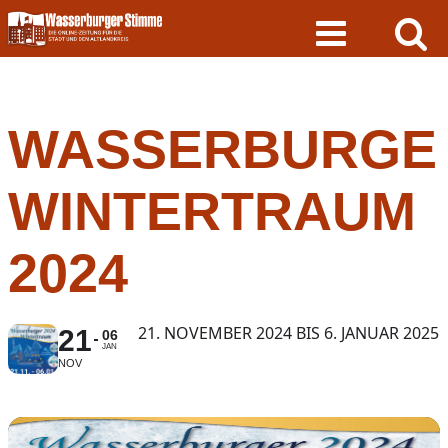
Skip
to
content
WASSERBURGE
WINTERTRAUM
2024
21. NOVEMBER 2024 BIS 6. JANUAR 2025
21
06
JAN
NOV