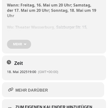
Wann: Freitag, 16. Mai um 20 Uhr; Samstag,
der 17. Mai um 20 Uhr; Sonntag, 18. Mai um 19
Uhr
Wo: Theater Wasserburg,
Salzburger Str. 15,
Wasserburg
MEHR
Nach William Shakespeare und unter der Regie
von Nik Mayr: Das Stück „König Lear“ ist am
Wochenende vom 16. Mai drei Mal beim Theater
Zeit
in Wasserburg zu sehen
18. Mai 2025
19:00
(GMT+00:00)
Es spielen: Andreas Hagl • Hilmar Henjes •
Carsten Klemm • Annett Segerer.
MEHR DARÜBER
Einer, der alles erreicht hat, alles könnte, alle
Möglichkeiten hätte, alle Macht: Ein König. Und: Sein
Narr, der gar nichts muss und alles darf. Da sitzen
ZUM EIGENEN KALENDER HINZUFÜGEN