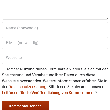
Antrag auf Einleitung des Satzungsverfahrens für den
Vorhaben- und Erschließungsplan „Ehemalige Essigfabrik“
Änderung des Bebauungsplanes Nr. 26 „Holzhofweg“ im
beschleunigten Verfahren gem. § 13a BauGB; Billigungs- und
Auslegungsbeschluss zur Beteiligung der Öffentlichkeit nach §
3 Abs 2 BauGB und Beteiligung der Behörden nach § 4 Abs. 2
BauGB
Mit der Nutzung dieses Formulars erklären Sie sich mit der
Speicherung und Verarbeitung Ihrer Daten durch diese
Website einverstanden. Weitere Informationen erfahren Sie in
der
Datenschutzerklärung.
Bitte lesen Sie hier auch unseren
Leitfaden für die Veröffentlichung von Kommentaren
.
*