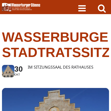
Skip
to
content
WASSERBURGE
STADTRATSSIT
IM SITZUNGSSAAL DES RATHAUSES
30
OKT