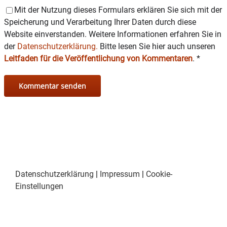
erhielten mehrere Aufnahmen Nominierungen
Mit der Nutzung dieses Formulars erklären Sie sich mit der
für den Opus Klassik und den Preis der
Speicherung und Verarbeitung Ihrer Daten durch diese
Deutschen Schallplattenkritik.
Website einverstanden. Weitere Informationen erfahren Sie in
der
Datenschutzerklärung.
Bitte lesen Sie hier auch unseren
Beide Virtuosen sind international auch als
Leitfaden für die Veröffentlichung von Kommentaren
.
*
künstlerische Leiter gefragt und arbeiten als
Professoren in ihrem Fach an deutschen
Musikhochschulen.
Über den Ticketservice der Touristinfo können
Karten wie folgt erworben werden:
online im Ticketshop der Stadt
unter
www.wasserburg.de/ticketshop
oder
in der Touristinfo im Rathaus
Datenschutzerklärung
|
Impressum
|
Cookie-
Einstellungen