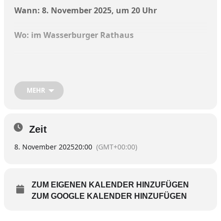
Wann: 8. November 2025, um 20 Uhr
Wo: im Wasserburger Rathaus
Linus Roth und Boris Kusnezow kommen zum
MEHR
nächsten Wasserburger Rathauskonzert am
Samstag, 8. November, um 20 Uhr. Auf dem
Programm stehen Werke von Bartók, Brahms
und Weinberg.
Zeit
8. November 2025
20:00
(GMT+00:00)
Linus Roth
, der bereits 2006 zum Echo-
Nachwuchskünstler für seine Emi-Debut-CD
gekürt wurde, erhielt 2017 seine zweite Echo-
Auszeichnung für die Einspielung der
ZUM EIGENEN KALENDER HINZUFÜGEN
Violinkonzerte von Schostakowitsch und
ZUM GOOGLE KALENDER HINZUFÜGEN
Tschaikowsky mit dem London Symphony
Orchestra unter Thomas Sanderling. Linus Roth