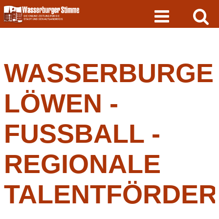
Skip
to
content
WASSERBURGE
LÖWEN -
FUSSBALL -
REGIONALE
TALENTFÖRDE