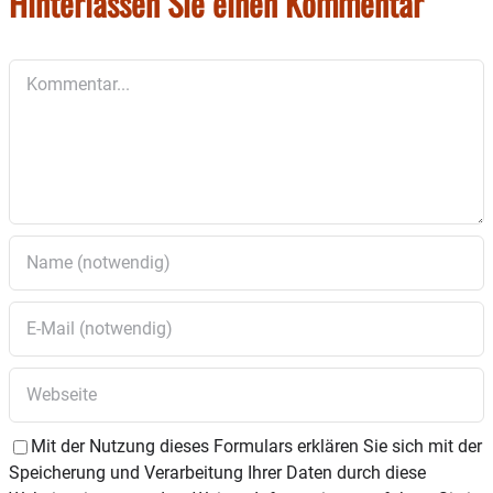
Hinterlassen Sie einen Kommentar
Anmeldung:
Kommentar
wandern@kneippverein-wasserburg-inn.de
oder per Handy / Whatsapp unter der 0176
82035455 .
Wegen der noch immer andauernden Bahn-
Störung in Ramerberg (wir berichteten) fährt die
Gruppe über Grafing. Deshalb sind Zustiege bis
Ebersberg möglich.
Foto: Kneipp-Verein
Mit der Nutzung dieses Formulars erklären Sie sich mit der
Speicherung und Verarbeitung Ihrer Daten durch diese