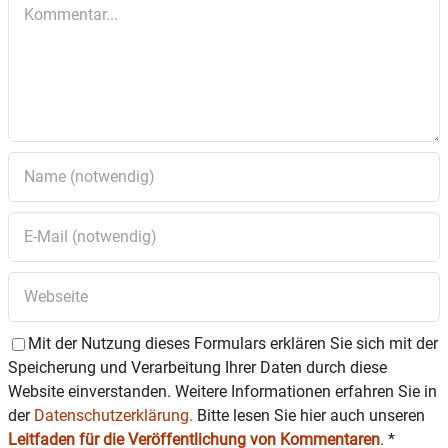
Stern. Die Burg prägt seit Jahrhunderten das
Kommentar
Wasserburger Stadtbild und wird nun zum
Schauplatz des ersten Wasserburger
Innenhofkonzert des Jahres 2025. Laura Faig
(Gesang) und Tobias Jackl (Klavier) werden den
Innenhof der Burg mit ihrer Auswahl
venezianischer Lieder zum Klingen bringen und
eine einmalige Atmosphäre erschaffen. Der
Innenhof der Burg Maria Stern wird
dankenswerterweise von dem Unternehmen
Krohn-Leitmannstetter von 17 bis 19 Uhr dem
öffentlichen Publikum zugänglich gemacht.
Mit der Nutzung dieses Formulars erklären Sie sich mit der
Speicherung und Verarbeitung Ihrer Daten durch diese
Website einverstanden. Weitere Informationen erfahren Sie in
der
Datenschutzerklärung.
Bitte lesen Sie hier auch unseren
Leitfaden für die Veröffentlichung von Kommentaren
.
*