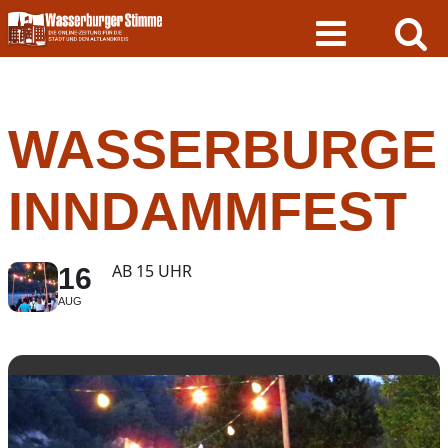
Skip
to
content
WASSERBURGE
INNDAMMFEST
AB 15 UHR
16
AUG