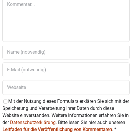
Bürgermeister Michael Kölbl, Steffi König für das
Kommentar
Aktionsbündnis „Wasserburg.bunt“ und Bastian
Wernthaler als Vorsitzender des TSV 1880
Wasserburg sprechen bei dem Event. Die
kulturelle Szene Wasserburgs ist durch den
AK68 vertreten.
Mit der Nutzung dieses Formulars erklären Sie sich mit der
Speicherung und Verarbeitung Ihrer Daten durch diese
Website einverstanden. Weitere Informationen erfahren Sie in
der
Datenschutzerklärung.
Bitte lesen Sie hier auch unseren
Leitfaden für die Veröffentlichung von Kommentaren
.
*