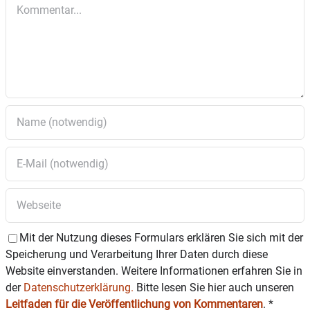
Kommentar
Organisationsteam vom Wirtschafts-Förderungs-
Verband (WFV) freuen sich sehr „auf Ihren Besuch in
unserer wunderbaren Stadt“!
Öffnungszeiten:
Der Wasserburger Christkindlmarkt öffnet Freitag,
Samstag, Sonntag an allen Adventwochenenden.
Freitag und Samstag ist von 12 bis 21 Uhr geöffnet,
an Sonntagen bis 20 Uhr.
Außerdem haben in diesem Jahr auch an
vier
Donnerstagen
(1., 8., 15. und 22. Dezember) die
Christkindlmarkt-Hütten in der Frauengasse
von 17 bis
21 Uhr
geöffnet.
Ausführliche Infos und Programm:
www.wasserburger-christkindlmarkt.de
Mit der Nutzung dieses Formulars erklären Sie sich mit der
Speicherung und Verarbeitung Ihrer Daten durch diese
Website einverstanden. Weitere Informationen erfahren Sie in
der
Datenschutzerklärung.
Bitte lesen Sie hier auch unseren
Leitfaden für die Veröffentlichung von Kommentaren
.
*