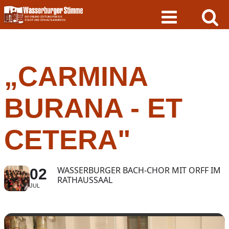
Skip
to
content
„CARMINA
BURANA - ET
CETERA"
WASSERBURGER BACH-CHOR MIT ORFF IM
02
RATHAUSSAAL
JUL