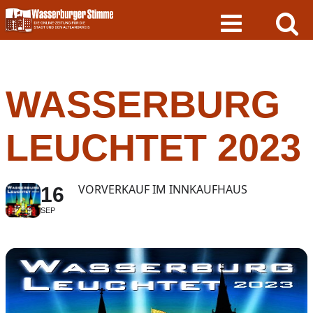
Skip
to
content
WASSERBURG
LEUCHTET 2023
VORVERKAUF IM INNKAUFHAUS
16
SEP