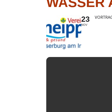
WASSER A
VORTRAG
23
NOV