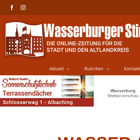
Skip
Facebook
Instagram
to
content
Aktuell
Rubriken
Kontakt