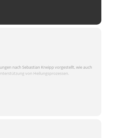
ngen nach Sebastian Kneipp vorgestellt, wie auch
Unterstützung von Heilungsprozessen.
08071 7401 (ab 10 Uhr).