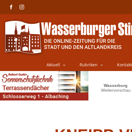
Skip
Facebook
Instagram
to
content
Aktuell
Rubriken
Kontakt