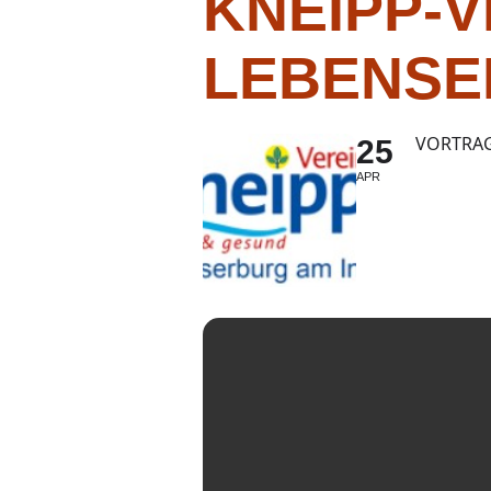
KNEIPP-V
LEBENSE
VORTRAG
25
APR