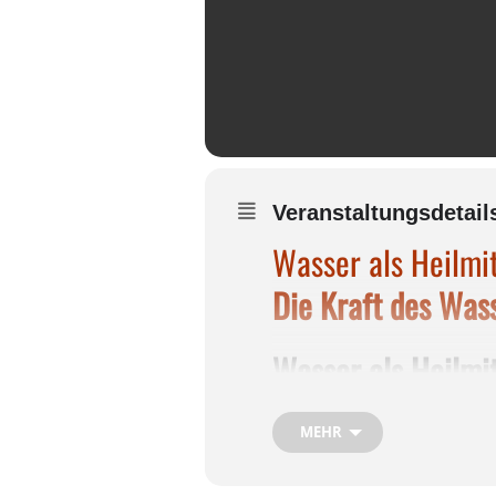
Veranstaltungsdetail
Wasser als Heilmit
Die Kraft des Was
Wasser als Heilmit
In diesem Vortrag
MEHR
äußerlichen Wasse