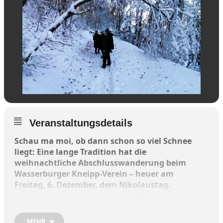
Veranstaltungsdetails
Schau ma moi, ob dann schon so viel Schnee
liegt: Eine lange Tradition hat die
weihnachtliche Abschlusswanderung beim
Wasserburger Kneipp-Verein – heuer am
Freitag, 6. Dezember, dem Nikolaustag.
Geplant ist eine zweistündige Wanderung
rund um Eiselfing. Die Strecke ist
witterungsabhängig und wird kurzfristig
MEHR