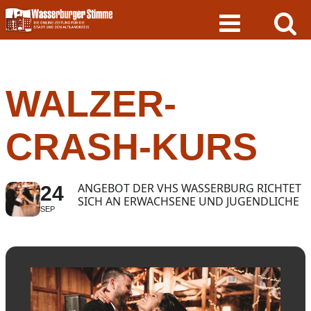
Skip
to
content
WALZER-
CRASH-KURS
ANGEBOT DER VHS WASSERBURG RICHTET
24
SICH AN ERWACHSENE UND JUGENDLICHE
SEP