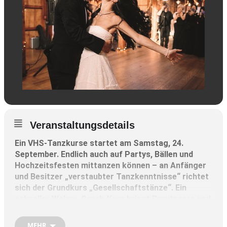
Veranstaltungsdetails
Ein VHS-Tanzkurse startet am Samstag, 24.
September. Endlich auch auf Partys, Bällen und
Hochzeitsfesten mittanzen können – an Anfänger
und Besitzer „verstaubter Tanzkenntnisse“ richtet
sich der Grundkurs „Gesellschaftstänze“. Ein
schneller Walzer-Crash-Kurs bringt Brautpaare und
ihre Gäste in Form und in zwei Aufbaukursen
werden die Tanztechnik verfeinert und neue
MEHR