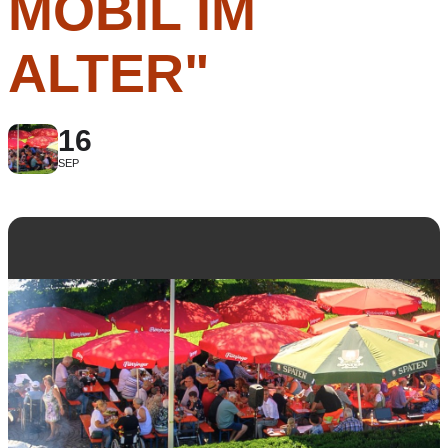
MOBIL IM
ALTER"
16
SEP