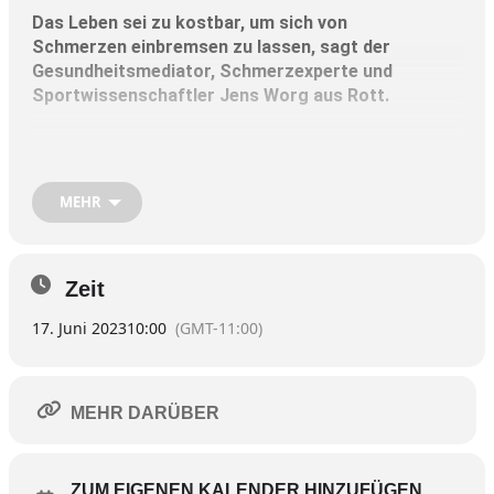
Das Leben sei zu kostbar, um sich von
Schmerzen einbremsen zu lassen, sagt der
Gesundheitsmediator, Schmerzexperte und
Sportwissenschaftler Jens Worg aus Rott.
Das Thema diesmal:
„Chronische Schmerzen sind
lösbar.“
MEHR
ANMELDUNG hier (bitte anklicken)
An diesem Vormittag möchte der
Zeit
Gesundheitsmediator einen neuen Weg aufzeigen,
17. Juni 2023
10:00
(GMT-11:00)
wie moderne Schmerztherapie in Zusammenarbeit
mit dem Patienten funktioniert und somit zu
nachhaltigen und dauerhaften Ergebnissen führt.
MEHR DARÜBER
Lerne beispielsweise die drei Ebenen des Schmerzes
kennen, wie sie zusammenhängen und wie man sich
davon eigenständig lösen kann. Die Teilnehmer
ZUM EIGENEN KALENDER HINZUFÜGEN