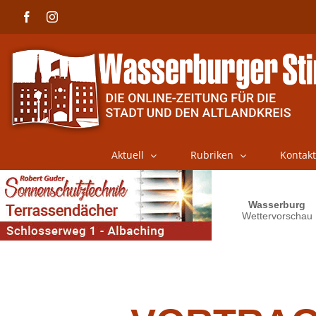
Skip
Facebook
Instagram
to
content
Aktuell
Rubriken
Kontakt