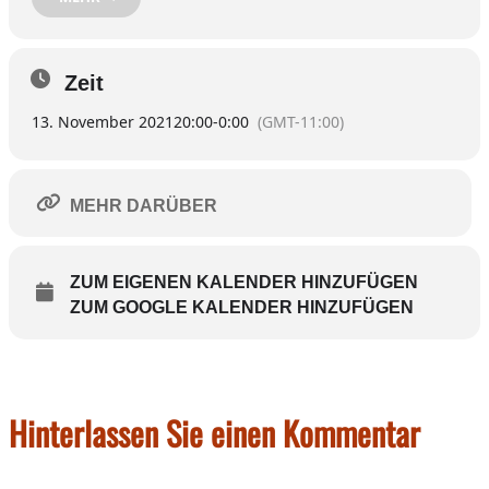
Der Karten-Vorverkauf startet am Dienstag, 26. Oktober, beim
Bankhaus RSA in Albaching (08076/256). Eintritt neun Euro,
Zeit
ermäßigt sieben Euro – Einlass ist jeweils eine Stunde vor Beginn.
13. November 2021
20:00
-
0:00
(GMT-11:00)
An der Abendkasse sind eventuell dann noch Restkarten
erhältlich.
Es gelten die dann aktuellen Corona-Schutzmaßnahmen (2G-
MEHR DARÜBER
Regel). Siehe unten im Text.
ZUM EIGENEN KALENDER HINZUFÜGEN
ZUM GOOGLE KALENDER HINZUFÜGEN
Hinterlassen Sie einen Kommentar