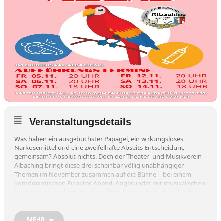
Veranstaltungsdetails
Was haben ein ausgebüchster Papagei, ein wirkungsloses
Narkosemittel und eine zweifelhafte Abseits-Entscheidung
gemeinsam? Absolut nichts. Doch der Theater- und Musikverein
Albaching bringt diese drei scheinbar völlig unabhängigen
Themen im November zusammen auf die Bühne – bei einem
komödiantischen Einakter-Abend. Abgerundet mit musikalischen
Intermezzos wird daraus ein äußerst kurzweiliger Abend voller
Absurditäten und skurrilen Geschichten, die das Leben nicht
lustiger schreiben könnte. Man darf gespannt sein auf die
fröhlichen Abende …
MEHR