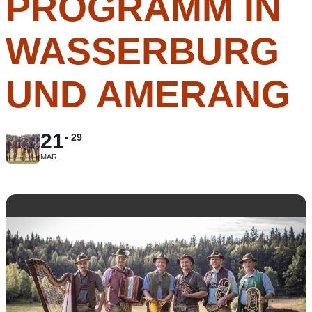
PROGRAMM IN
WASSERBURG
UND AMERANG
21
29
MÄR