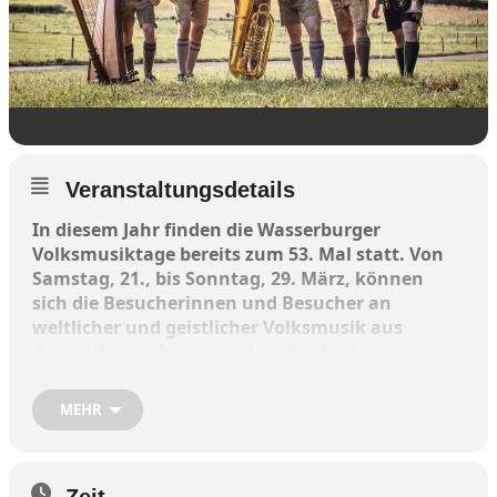
Veranstaltungsdetails
In diesem Jahr finden die Wasserburger
Volksmusiktage bereits zum 53. Mal statt. Von
Samstag, 21., bis Sonntag, 29. März, können
sich die Besucherinnen und Besucher an
weltlicher und geistlicher Volksmusik aus
dem altbairischen und alpenländischen
Kulturkreis erfreuen sowie interessanten
Vorträgen und „G’schichten“ lauschen.
MEHR
Besonderer Beliebtheit erfreut sich der Auftakt:
„
Volksmusik beim Wirt
“ am kommenden
Zeit