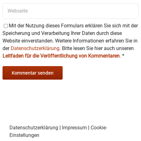
volksmusikalische Feinschmecker.
Der Eintritt ist frei, Spenden sind erbeten.
Mit der Nutzung dieses Formulars erklären Sie sich mit der
Speicherung und Verarbeitung Ihrer Daten durch diese
Musiziert wird draußen im Brunnenhof, die
Website einverstanden. Weitere Informationen erfahren Sie in
Plätze sind überdacht. Bei schlechtem Wetter
der
Datenschutzerklärung.
Bitte lesen Sie hier auch unseren
und kühlen Temperaturen wird im Restaurant
Leitfaden für die Veröffentlichung von Kommentaren
.
*
des Kurhauses gespielt.
Mehr Infos und das gesamte Sommerprogramm
sind auch online unter
https://www.bad-
aibling.de/kultur-events
zu finden.
Datenschutzerklärung
|
Impressum
|
Cookie-
Einstellungen