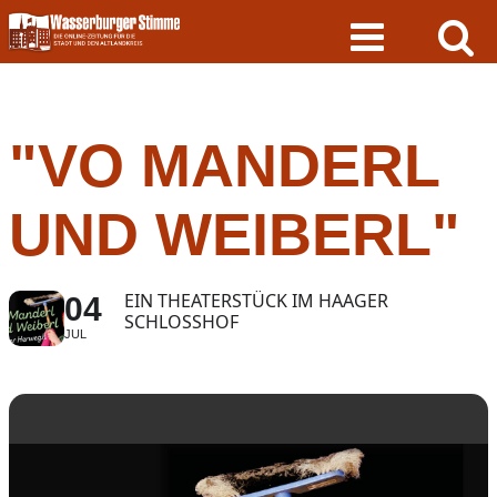
Skip
to
content
"VO MANDERL
UND WEIBERL"
EIN THEATERSTÜCK IM HAAGER
04
SCHLOSSHOF
JUL