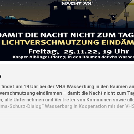
s
 findet um 19 Uhr bei der VHS Wasserburg in den Räumen am
erschmutzung eindämmen – damit die Nacht nicht zum Tag 
en, alle Unternehmen und Vertreter von Kommunen sowie alle
Klima-Schutz-Dialog“ Wasserburg in Kooperation mit der VHS
t Manuel Philipp die Ursachen von Lichtverschmutzung und auch 
ensch, Tier und Umwelt. Doch vor allem zeigt er Lösungswege au