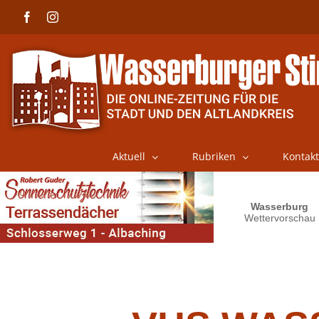
Skip
Facebook
Instagram
to
content
Aktuell
Rubriken
Kontakt