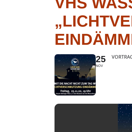
VHS WAS
„LICHTV
EINDÄMM
VORTRAG
25
NOV