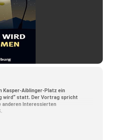
 Kasper-Aiblinger-Platz ein
wird“ statt. Der Vortrag spricht
 anderen Interessierten
.
die daraus resultierenden
f, wie jeder einzelne von uns mit