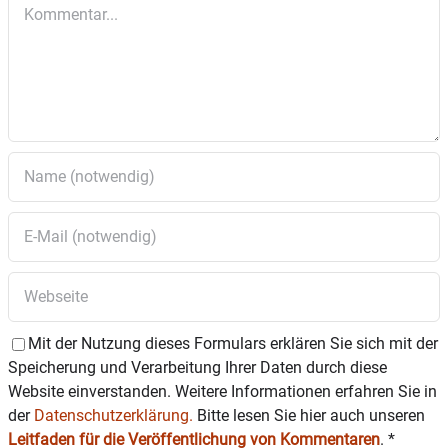
Kommentar
Arbeitskreis und Gemeinde freuen sich wieder
auf eine rege Beteiligung.
Zwei Hinweise:
Aus Haftungsgründen dürfen keine
Elektrogeräte verschenkt werden.
Die Kisten oder Gegenstände dürfen auf keinen
Fall Gehsteige, Rettungswege und
Verkehrsflächen blockieren.
Mit der Nutzung dieses Formulars erklären Sie sich mit der
Speicherung und Verarbeitung Ihrer Daten durch diese
Website einverstanden. Weitere Informationen erfahren Sie in
der
Datenschutzerklärung.
Bitte lesen Sie hier auch unseren
Leitfaden für die Veröffentlichung von Kommentaren
.
*