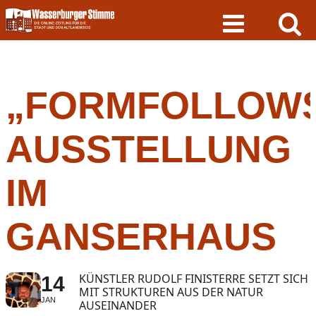
Skip
to
content
„FORMFOLLOWS
AUSSTELLUNG
IM
GANSERHAUS
KÜNSTLER RUDOLF FINISTERRE SETZT SICH
14
MIT STRUKTUREN AUS DER NATUR
JAN
AUSEINANDER