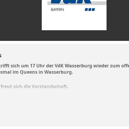
s
trifft sich um 17 Uhr der VdK Wasserburg wieder zum of
iesmal im Queens in Wasserburg.
reut sich die Vorstandschaft.
nd Dasein dürfen zum Schweigen oder Ratschen.