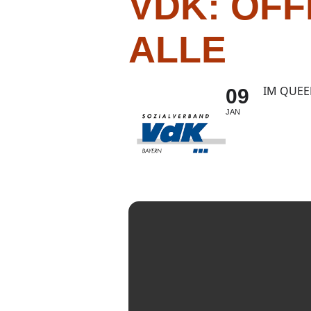
VDK: OF
ALLE
IM QUEE
09
JAN