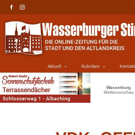
Skip
Facebook
Instagram
to
content
Aktuell
Rubriken
Kontakt