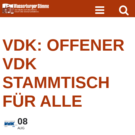
Skip
to
content
VDK: OFFENER
VDK
STAMMTISCH
FÜR ALLE
08
AUG