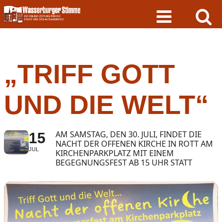
Skip
to
content
„TRIFF GOTT
UND DIE WELT“
AM SAMSTAG, DEN 30. JULI, FINDET DIE
15
NACHT DER OFFENEN KIRCHE IN ROTT AM
JUL
KIRCHENPARKPLATZ MIT EINEM
BEGEGNUNGSFEST AB 15 UHR STATT