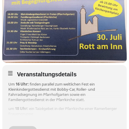
Veranstaltungsdetails
Um
16 Uhr:
finden parallel zum weltlichen Fest ein
Kleinkindergottesdienst mit Bobby-Car, Roller- und
Fahrradsegnung im Pfarrhofgarten sowie ein
Familiengottesdienst in der Pfarrkirche statt.
um
18 Uh
r:
ein Taizégebet in der Pfarrkirche
einer Ramerberger
Frauengruppe
um
19.30:
klassisches Konzert mit Orgel, Trompete und
Kirchenchor