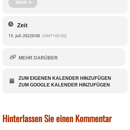
MEHR
um
21 Uhr:
Anbetung, gestaltet vom Gebetskreis Altenhohenau
um
22.30 Uhr:
Taschenlampen-Kirchenführung mit Pfarrer Vogl
Zeit
15. Juli 2022
0:00
(GMT+00:00)
MEHR DARÜBER
ZUM EIGENEN KALENDER HINZUFÜGEN
ZUM GOOGLE KALENDER HINZUFÜGEN
Hinterlassen Sie einen Kommentar