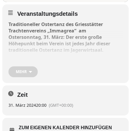
Veranstaltungsdetails
Traditioneller Ostertanz des Griesstätter
Trachtenvereins „Immagrea“ am
Ostersonntag, 31. März: Der erste große
Höhepunkt beim Verein ist jedes Jahr dieser
traditionelle Ostertanz im Jagerwirtsaal.
Ab 20 Uhr spielen de Oberlauser Tanzlmuse
und de Hubertus-Musikanten schneidig auf
MEHR
und freuen sich mit dem Veranstalter auf
einen reschen Tanzabend und auf einen
wieder zahlreichen Besuch.
Zeit
Für eine gute Bewirtung ist auch wieder gesorgt.
31. März 2024
20:00
(GMT+00:00)
ZUM EIGENEN KALENDER HINZUFÜGEN