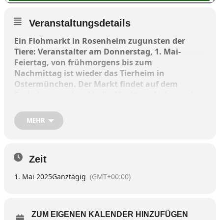
Veranstaltungsdetails
Ein Flohmarkt in Rosenheim zugunsten der
Tiere: Veranstalter am Donnerstag, 1. Mai-
Feiertag, von frühmorgens bis zum
Nachmittag ist wieder das Tierheim in
Ostermünchen. Der Markt findet auf dem
Parkplatz vor dem Media-Markt im Aicherpark
statt.
MEHR
Die Tierschützer freuen sich auf viele Käufer und
Verkäufer. Es ist keine Anmeldung erforderlich.
Zeit
Mehr dazu auf der Homepage unter
1. Mai 2025
Ganztägig
(GMT+00:00)
www.tierheim-ostermuenchen.de
ZUM EIGENEN KALENDER HINZUFÜGEN