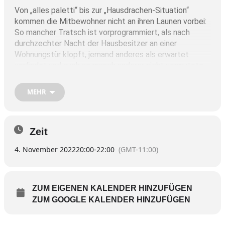
Von „alles paletti“ bis zur „Hausdrachen-Situation“
kommen die Mitbewohner nicht an ihren Launen vorbei:
So mancher Tratsch ist vorprogrammiert, als nach
durchzechter Nacht der Hausbesitzer an einer
Wohnungstür klopft, jemand anderes als erwartet
vorfindet und auch so manch anderer nicht vermutete
Gast erscheint …
MEHR
Der Alltag im Haus ist durcheinander. Jetzt ist dem
„Tratsch im Treppenhaus“ Tür und Tor geöffnet…
Zeit
Weitere Aufführungstermine:
4. November 2022
20:00
-
22:00
(GMT-11:00)
SAMSTAG, 5. November, um 20 Uhr
ZUM EIGENEN KALENDER HINZUFÜGEN
ZUM GOOGLE KALENDER HINZUFÜGEN
SONNTAG, 6. November, um 14 Uhr