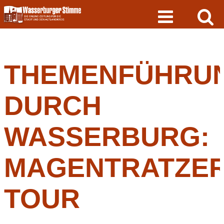
Skip
to
content
THEMENFÜHRU
DURCH
WASSERBURG:
MAGENTRATZER
TOUR