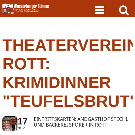
Skip
to
content
THEATERVEREI
ROTT:
KRIMIDINNER
"TEUFELSBRUT
EINTRITTSKARTEN: ANDGASTHOF STECHL
17
UND BÄCKEREI SPORER IN ROTT
NOV