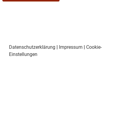
Freitag, 19. Dezember, und am Samstag, 20.
Dezember, jeweils um 20 Uhr
Sonntag, 21. Dezember, um 14 Uhr und um 20
Uhr
Datenschutzerklärung
|
Impressum
|
Cookie-
Wo: auf der Bühne im Gutsgasthof in Thambach
Einstellungen
Karten können bei freier Platzwahl unter
08073/3741, 01577/0602808 oder per Mail
an
vorstand@trachtenverein-
reichertsheim
reserviert werden.