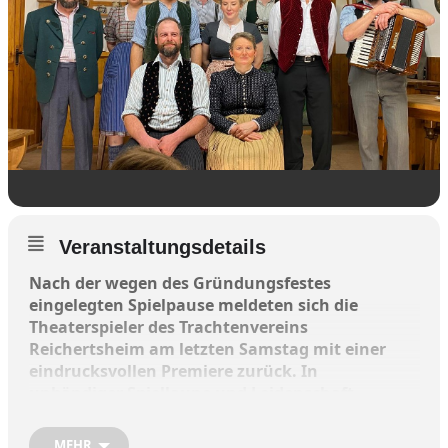
Veranstaltungsdetails
Nach der wegen des Gründungsfestes
eingelegten Spielpause meldeten sich die
Theaterspieler des Trachtenvereins
Reichertsheim am letzten Samstag mit einer
eindrucksvollen Premiere zurück. In
unbändiger Spiellaune und Leidenschaft
brachten die Darsteller „Das Prämienkind“ zur
Aufführung und begeisterten damit das
MEHR