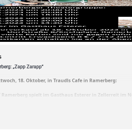
s
berg: „Zapp Zarapp“
twoch, 18. Oktober, in Traudls Cafe in Ramerberg:
 Ramerberg spielt im Gasthaus Esterer in Zellerreit im
tain Kolb – „Zapp Zarapp“. Es wird wieder lustig.
marodes Gasthaus „Zur goldenen Sau“, das Geld fehlt zur Renovie
 Sandra Maier) vor lauter Frust häufig streiten. Als es eines Ta
 der Urgroßmutter (Marlene Niedermeier) ein.