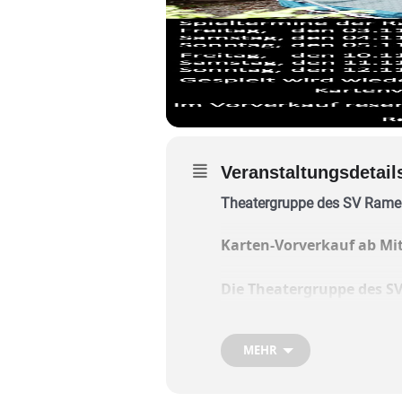
Veranstaltungsdetail
Theatergruppe des SV Ramer
Karten-Vorverkauf ab Mit
Die Theatergruppe des SV
Markus Scheble und Sebas
MEHR
Das Stück dreht sich um ein 
Wirtsleut (Thomas Berger und
wird, schaltet sich der Geist