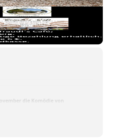
 November die Komödie von
rung und so ist es kein Wunder, dass die
ges zwischen den Beiden besonders heftig