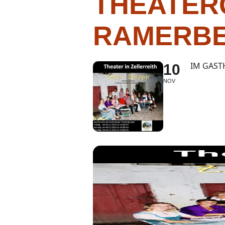
THEATER
RAMERBE
IM GAST
10
NOV