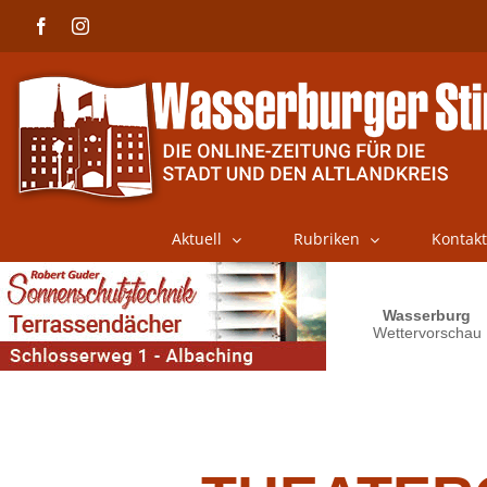
Skip
Facebook
Instagram
to
content
Aktuell
Rubriken
Kontakt