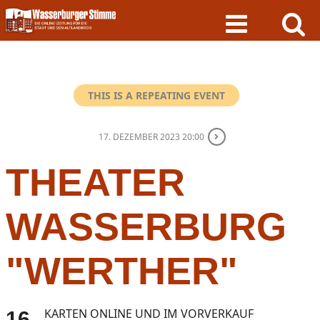
Skip
to
content
THIS IS A REPEATING EVENT
17. DEZEMBER 2023 20:00
THEATER
WASSERBURG
"WERTHER"
KARTEN ONLINE UND IM VORVERKAUF
16